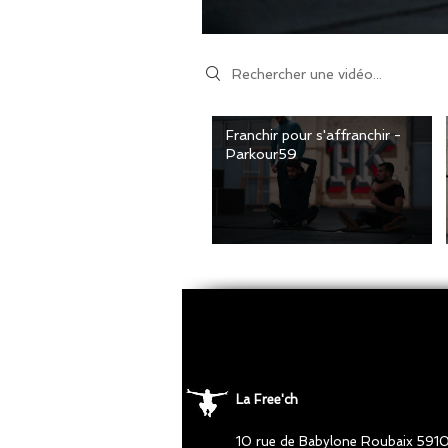
Search videos
Franchir pour s'affranchir -
Parkour59
La Free'ch
10 rue de Babylone Roubaix 591