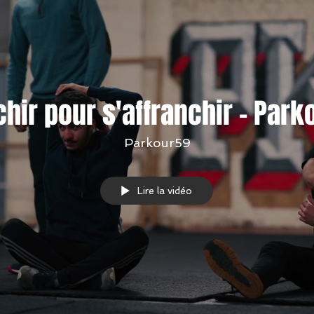
chir pour s'affranchir - Park
Parkour59
Lire la vidéo