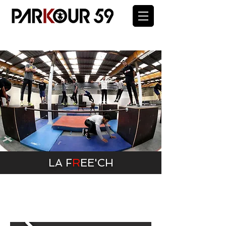
LA F
R
EE'
CH