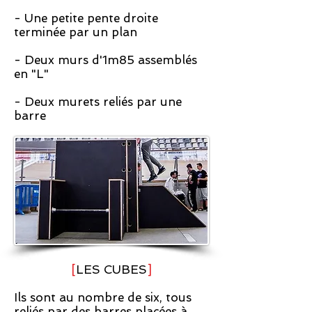
- Une petite pente droite
terminée par un plan
- Deux murs d'1m85 assemblés
en "L"
- Deux murets reliés par une
barre
[
LES CUBES
]
Ils sont au nombre de six, tous
reliés par des barres placées à