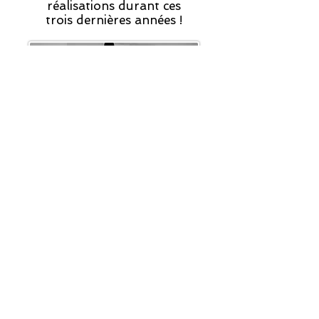
réalisations durant ces
trois dernières années !
L'ESPACE PARKOUR
Il est constitué de nos modules et
de tapis de sol en caoutchouc
permettant une meilleure
adhérence ainsi qu'un minimum
d'amorti en cas de chute.
Cette partie est consacrée à ceux
qui souhaitent se développer ou
apprendre la discipline dans un